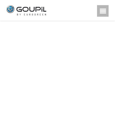
Hestra rukavice, poznu00e1te
rozdu00edl