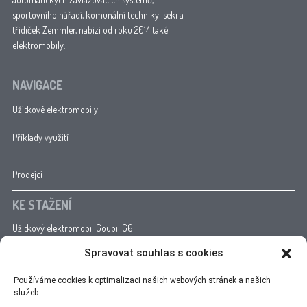
sportovního nářadí, komunální techniky Iseki a
třídiček Zemmler, nabízí od roku 2014 také
elektromobily.
NAVIGACE
Užitkové elektromobily
Příklady využití
Prodejci
KE STAŽENÍ
Užitkový elektromobil Goupil G6
Užitkový elektromobil Goupil G4
Spravovat souhlas s cookies
Užitkový elektromobil Goupil G2
Katalog reklamních předmětů Goupil
Používáme cookies k optimalizaci našich webových stránek a našich
CENOVÝ PŘEHLED
služeb.
Plošina Inreka