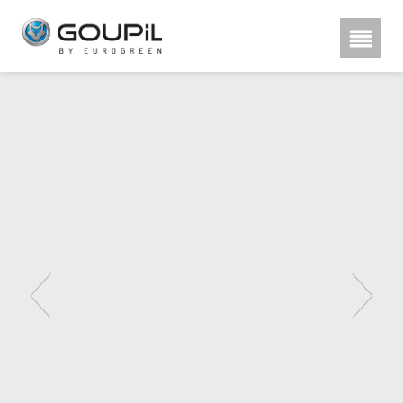
Hestra rukavice, poznu00e1te
rozdu00edl