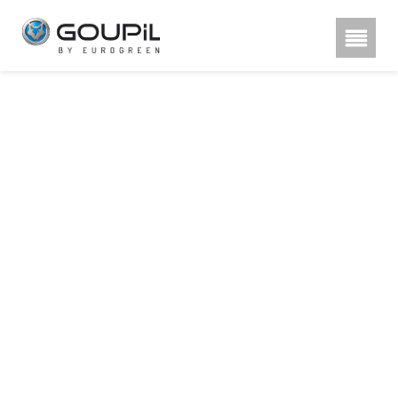
Hestra rukavice, poznu00e1te
rozdu00edl