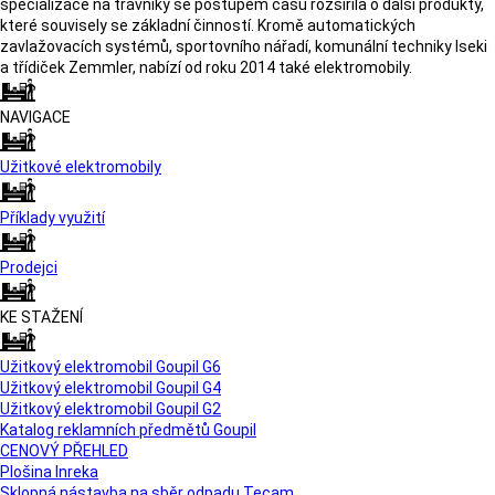
specializace na trávníky se postupem času rozšířila o další produkty,
které souvisely se základní činností. Kromě automatických
zavlažovacích systémů, sportovního nářadí, komunální techniky Iseki
a třídiček Zemmler, nabízí od roku 2014 také elektromobily.
NAVIGACE
Užitkové elektromobily
Příklady využití
Prodejci
KE STAŽENÍ
Užitkový elektromobil Goupil G6
Užitkový elektromobil Goupil G4
Užitkový elektromobil Goupil G2
Katalog reklamních předmětů Goupil
CENOVÝ PŘEHLED
Plošina Inreka
Sklopná nástavba na sběr odpadu Tecam