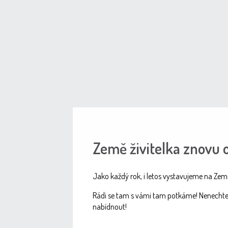
Země živitelka znovu o
Jako každý rok, i letos vystavujeme na Zemi
Rádi se tam s vámi tam potkáme! Nenechte si
nabídnout!