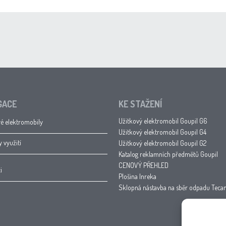
GACE
KE STAŽENÍ
Užitkový elektromobil Goupil G6
é elektromobily
Užitkový elektromobil Goupil G4
y využití
Užitkový elektromobil Goupil G2
Katalog reklamních předmětů Goupil
CENOVÝ PŘEHLED
i
Plošina Inreka
Sklopná nástavba na sběr odpadu Tec