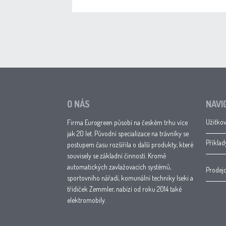
O NÁS
NAVI
Užitkov
Firma Eurogreen působí na českém trhu více
jak 20 let. Původní specializace na trávníky se
Příklad
postupem času rozšířila o další produkty, které
souvisely se základní činností. Kromě
automatických zavlažovacích systémů,
Prodejc
sportovního nářadí, komunální techniky Iseki a
třídiček Zemmler, nabízí od roku 2014 také
elektromobily.