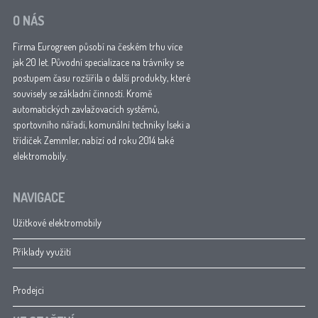
O NÁS
Firma Eurogreen působí na českém trhu více
jak 20 let. Původní specializace na trávníky se
postupem času rozšířila o další produkty, které
souvisely se základní činností. Kromě
automatických zavlažovacích systémů,
sportovního nářadí, komunální techniky Iseki a
třídiček Zemmler, nabízí od roku 2014 také
elektromobily.
NAVIGACE
Užitkové elektromobily
Příklady využití
Prodejci