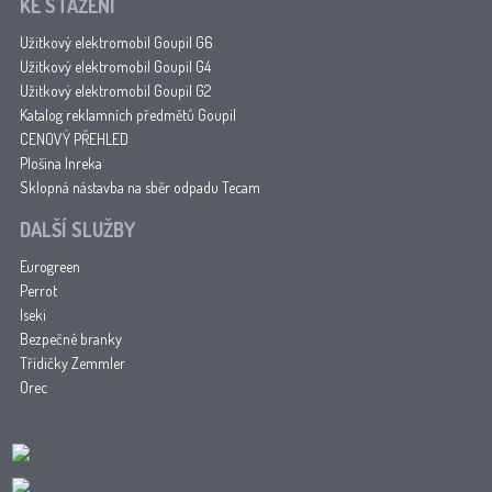
KE STAŽENÍ
Užitkový elektromobil Goupil G6
Užitkový elektromobil Goupil G4
Užitkový elektromobil Goupil G2
Katalog reklamních předmětů Goupil
CENOVÝ PŘEHLED
Plošina Inreka
Sklopná nástavba na sběr odpadu Tecam
DALŠÍ SLUŽBY
Eurogreen
Perrot
Iseki
Bezpečné branky
Třídičky Zemmler
Orec