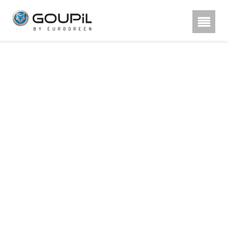
Hestra rukavice, poznu00e1te
rozdu00edl