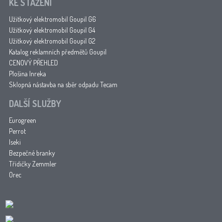
KE STAŽENÍ
Užitkový elektromobil Goupil G6
Užitkový elektromobil Goupil G4
Užitkový elektromobil Goupil G2
Katalog reklamních předmětů Goupil
CENOVÝ PŘEHLED
Plošina Inreka
Sklopná nástavba na sběr odpadu Tecam
DALŠÍ SLUŽBY
Eurogreen
Perrot
Iseki
Bezpečné branky
Třídičky Zemmler
Orec