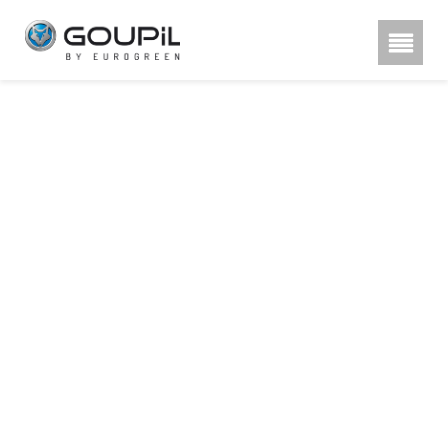
Hestra rukavice, poznu00e1te
rozdu00edl