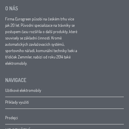
O NÁS
Firma Eurogreen působí na českém trhu více
jak 20 let. Původní specializace na trávníky se
postupem času rozšířila o další produkty, které
souvisely se základní činností. Kromě
automatických zavlažovacích systémů,
sportovního nářadí, komunální techniky Iseki a
třídiček Zemmler, nabízí od roku 2014 také
elektromobily.
NAVIGACE
Užitkové elektromobily
Příklady využití
Prodejci