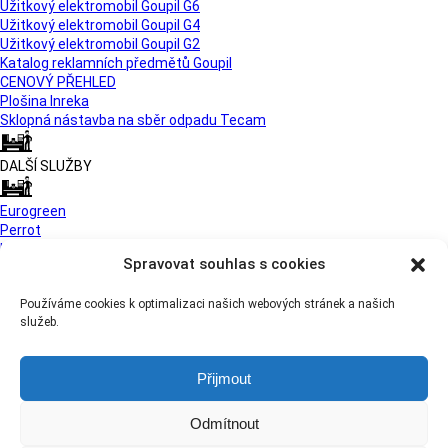
Užitkový elektromobil Goupil G6
Užitkový elektromobil Goupil G4
Užitkový elektromobil Goupil G2
Katalog reklamních předmětů Goupil
CENOVÝ PŘEHLED
Plošina Inreka
Sklopná nástavba na sběr odpadu Tecam
DALŠÍ SLUŽBY
Eurogreen
Perrot
Iseki
Spravovat souhlas s cookies
Bezpečné branky
Třídičky Zemmler
Používáme cookies k optimalizaci našich webových stránek a našich
Orec
služeb.
Přijmout
Odmítnout