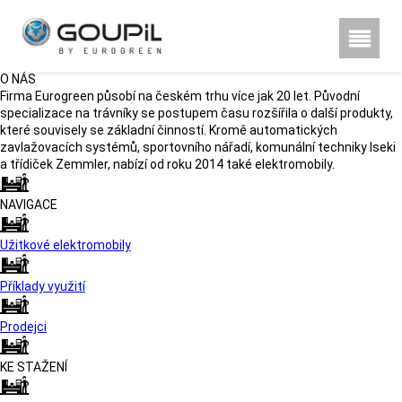
Hestra rukavice, poznu00e1te
rozdu00edl
O NÁS
Firma Eurogreen působí na českém trhu více jak 20 let. Původní
specializace na trávníky se postupem času rozšířila o další produkty,
které souvisely se základní činností. Kromě automatických
zavlažovacích systémů, sportovního nářadí, komunální techniky Iseki
a třídiček Zemmler, nabízí od roku 2014 také elektromobily.
NAVIGACE
Užitkové elektromobily
Příklady využití
Prodejci
KE STAŽENÍ