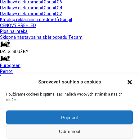
Užitkový elektromobil Goupil G6
Užitkový elektromobil Goupil G4
Užitkový elektromobil Goupil G2
Katalog reklamních předmětů Goupil
CENOVÝ PŘEHLED
Plošina Inreka
Sklopná nástavba na sběr odpadu Tecam
DALŠÍ SLUŽBY
Eurogreen
Perrot
Iseki
Spravovat souhlas s cookies
Bezpečné branky
Třídičky Zemmler
Používáme cookies k optimalizaci našich webových stránek a našich
Orec
služeb.
Přijmout
Odmítnout