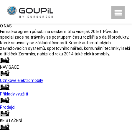
Hestra rukavice, poznu00e1te
rozdu00edl
O NÁS
Firma Eurogreen působí na českém trhu více jak 20 let. Původní
specializace na trávníky se postupem času rozšířila o další produkty,
které souvisely se základní činností. Kromě automatických
zavlažovacích systémů, sportovního nářadí, komunální techniky Iseki
a třídiček Zemmler, nabízí od roku 2014 také elektromobily.
NAVIGACE
Užitkové elektromobily
Příklady využití
Prodejci
KE STAŽENÍ