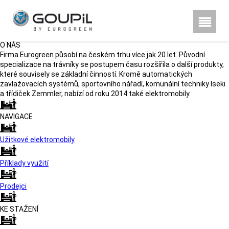
Hestra rukavice, poznu00e1te
rozdu00edl
O NÁS
Firma Eurogreen působí na českém trhu více jak 20 let. Původní
specializace na trávníky se postupem času rozšířila o další produkty,
které souvisely se základní činností. Kromě automatických
zavlažovacích systémů, sportovního nářadí, komunální techniky Iseki
a třídiček Zemmler, nabízí od roku 2014 také elektromobily.
NAVIGACE
Užitkové elektromobily
Příklady využití
Prodejci
KE STAŽENÍ