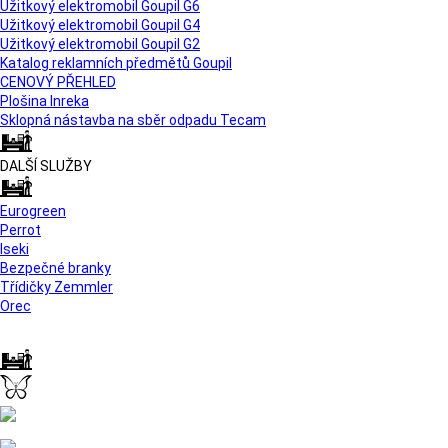
Užitkový elektromobil Goupil G6
Užitkový elektromobil Goupil G4
Užitkový elektromobil Goupil G2
Katalog reklamních předmětů Goupil
CENOVÝ PŘEHLED
Plošina Inreka
Sklopná nástavba na sběr odpadu Tecam
DALŠÍ SLUŽBY
Eurogreen
Perrot
Iseki
Bezpečné branky
Třídičky Zemmler
Orec