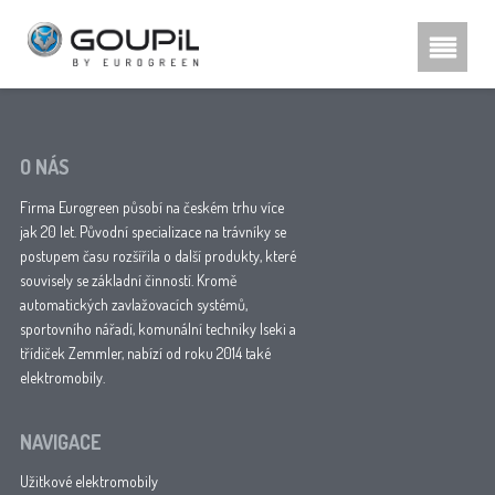
Hestra rukavice, poznu00e1te
rozdu00edl
O NÁS
Firma Eurogreen působí na českém trhu více
jak 20 let. Původní specializace na trávníky se
postupem času rozšířila o další produkty, které
souvisely se základní činností. Kromě
automatických zavlažovacích systémů,
sportovního nářadí, komunální techniky Iseki a
třídiček Zemmler, nabízí od roku 2014 také
elektromobily.
NAVIGACE
Užitkové elektromobily