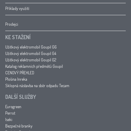
Příklady využití
Prodejci
KE STAŽENÍ
Užitkový elektromobil Goupil G6
Užitkový elektromobil Goupil G4
Užitkový elektromobil Goupil G2
Katalog reklamních předmětů Goupil
CENOVÝ PŘEHLED
Plošina Inreka
Sklopná nástavba na sběr odpadu Tecam
DALŠÍ SLUŽBY
Eurogreen
Perrot
Iseki
Bezpečné branky