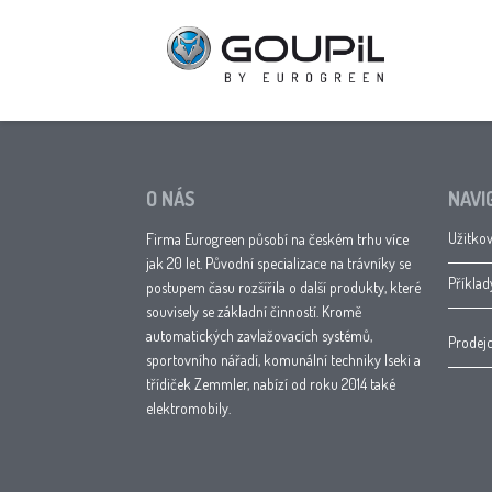
O NÁS
NAVI
Užitkov
Firma Eurogreen působí na českém trhu více
jak 20 let. Původní specializace na trávníky se
Příklad
postupem času rozšířila o další produkty, které
souvisely se základní činností. Kromě
automatických zavlažovacích systémů,
Prodejc
sportovního nářadí, komunální techniky Iseki a
třídiček Zemmler, nabízí od roku 2014 také
elektromobily.