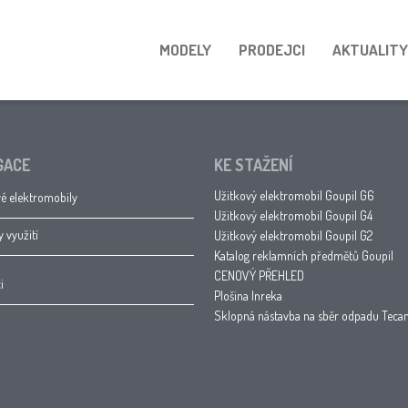
MODELY
PRODEJCI
AKTUALITY
GACE
KE STAŽENÍ
Užitkový elektromobil Goupil G6
é elektromobily
Užitkový elektromobil Goupil G4
y využití
Užitkový elektromobil Goupil G2
Katalog reklamních předmětů Goupil
CENOVÝ PŘEHLED
i
Plošina Inreka
Sklopná nástavba na sběr odpadu Tec