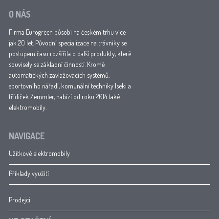
O NÁS
Firma Eurogreen působí na českém trhu více
jak 20 let. Původní specializace na trávníky se
postupem času rozšířila o další produkty, které
souvisely se základní činností. Kromě
automatických zavlažovacích systémů,
sportovního nářadí, komunální techniky Iseki a
třídiček Zemmler, nabízí od roku 2014 také
elektromobily.
NAVIGACE
Užitkové elektromobily
Příklady využití
Prodejci