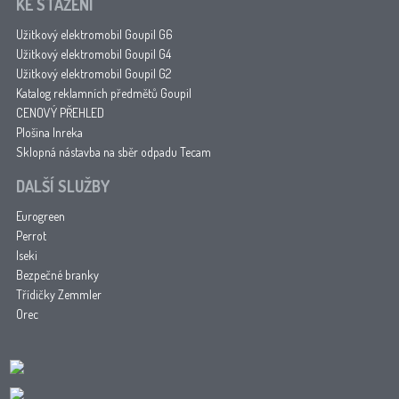
KE STAŽENÍ
Užitkový elektromobil Goupil G6
Užitkový elektromobil Goupil G4
Užitkový elektromobil Goupil G2
Katalog reklamních předmětů Goupil
CENOVÝ PŘEHLED
Plošina Inreka
Sklopná nástavba na sběr odpadu Tecam
DALŠÍ SLUŽBY
Eurogreen
Perrot
Iseki
Bezpečné branky
Třídičky Zemmler
Orec