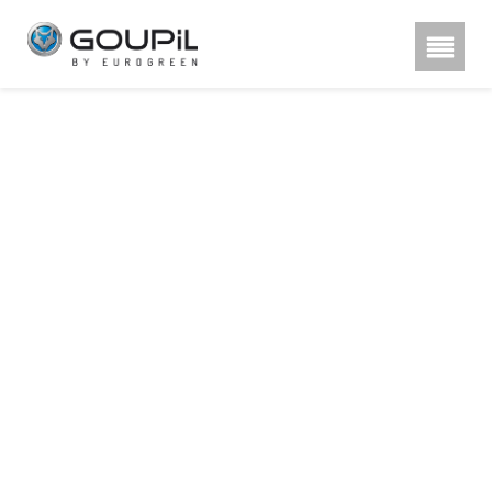
Hestra rukavice, poznu00e1te
rozdu00edl