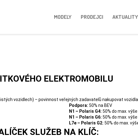
MODELY
PRODEJCI
AKTUALITY
ŽITKOVÉHO ELEKTROMOBILU
istých vozidlech) – povinnost veřejných zadavatelů nakupovat vozidl
Podpora:
50% na BEV
N1 – Polaris G4:
50% do max. výše 
N1 – Polaris G6:
50% do max. výše 
L7e – Polaris G2:
50% do max. výše
LÍČEK SLUŽEB NA KLÍČ: