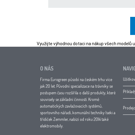
Využijte výhodnou dotaci na nákup všech modelů už
O NÁS
NAVI
Užitkov
Firma Eurogreen působí na českém trhu více
jak 20 let. Původní specializace na trávníky se
Příklad
postupem času rozšířila o další produkty, které
souvisely se základní činností. Kromě
automatických zavlažovacích systémů,
Prodejc
sportovního nářadí, komunální techniky Iseki a
třídiček Zemmler, nabízí od roku 2014 také
elektromobily.