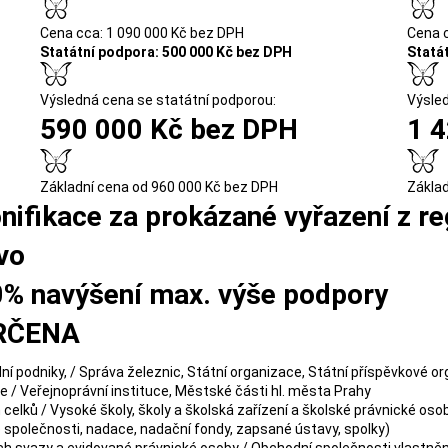
Cena cca: 1 090 000 Kč bez DPH
Cena c
Statátní podpora: 500 000 Kč bez DPH
Statá
Výsledná cena se statátní podporou:
Výsled
590 000 Kč bez DPH
1 
Základní cena od 960 000 Kč bez DPH
Základ
nifikace za prokázané vyřazení z reg
vo
0% navýšení max. výše podpory
RČENA
dní podniky, / Správa železnic, Státní organizace, Státní příspěvkové o
/ Veřejnoprávní instituce, Městské části hl. města Prahy
ků / Vysoké školy, školy a školská zařízení a školské právnické oso
společnosti, nadace, nadační fondy, zapsané ústavy, spolky)
ich svazy a evidované právnické osoby / Obchodní společnosti vlastn