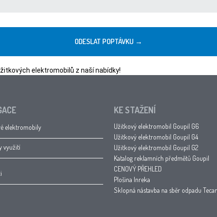
itkových elektromobilů z naší nabídky!
GACE
KE STAŽENÍ
Užitkový elektromobil Goupil G6
é elektromobily
Užitkový elektromobil Goupil G4
y využití
Užitkový elektromobil Goupil G2
Katalog reklamních předmětů Goupil
CENOVÝ PŘEHLED
i
Plošina Inreka
Sklopná nástavba na sběr odpadu Tec