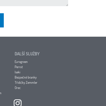
DALŠÍ SLUŽBY
Eurogreen
Perrot
Iseki
Bezpečné branky
Třídičky Zemmler
Orec
am