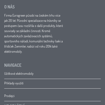
O NÁS
Firma Eurogreen působí na českém trhu více
jak 20 let. Původní specializace na trávníky se
postupem času rozšířila o další produkty, které
souvisely se základní činností. Kromě
automatických zavlažovacích systémů,
sportovního nářadí, komunální techniky Iseki a
třídiček Zemmler, nabízí od roku 2014 také
elektromobily.
NAVIGACE
Užitkové elektromobily
Příklady využití
Prodejci