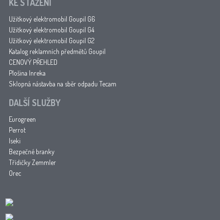
KE STAŽENÍ
Užitkový elektromobil Goupil G6
Užitkový elektromobil Goupil G4
Užitkový elektromobil Goupil G2
Katalog reklamních předmětů Goupil
CENOVÝ PŘEHLED
Plošina Inreka
Sklopná nástavba na sběr odpadu Tecam
DALŠÍ SLUŽBY
Eurogreen
Perrot
Iseki
Bezpečné branky
Třídičky Zemmler
Orec