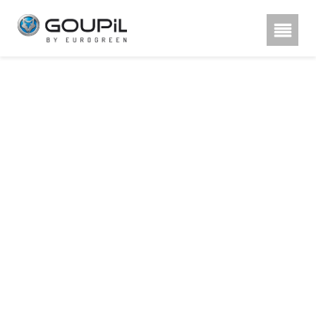
Hestra rukavice, poznu00e1te
rozdu00edl