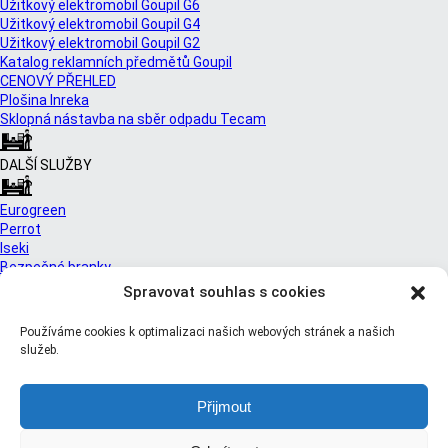
Užitkový elektromobil Goupil G6
Užitkový elektromobil Goupil G4
Užitkový elektromobil Goupil G2
Katalog reklamních předmětů Goupil
CENOVÝ PŘEHLED
Plošina Inreka
Sklopná nástavba na sběr odpadu Tecam
DALŠÍ SLUŽBY
Eurogreen
Perrot
Iseki
Bezpečné branky
Třídičky Zemmler
Spravovat souhlas s cookies
Orec
Používáme cookies k optimalizaci našich webových stránek a našich
služeb.
Přijmout