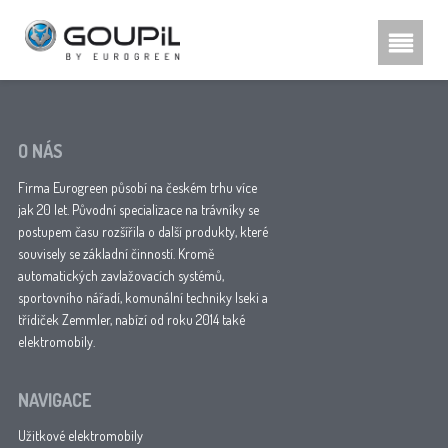
Hestra rukavice, poznu00e1te
rozdu00edl
O NÁS
Firma Eurogreen působí na českém trhu více
jak 20 let. Původní specializace na trávníky se
postupem času rozšířila o další produkty, které
souvisely se základní činností. Kromě
automatických zavlažovacích systémů,
sportovního nářadí, komunální techniky Iseki a
třídiček Zemmler, nabízí od roku 2014 také
elektromobily.
NAVIGACE
Užitkové elektromobily