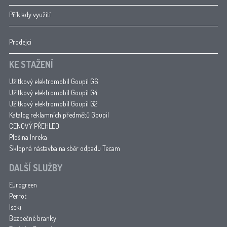
Příklady využití
Prodejci
KE STAŽENÍ
Užitkový elektromobil Goupil G6
Užitkový elektromobil Goupil G4
Užitkový elektromobil Goupil G2
Katalog reklamních předmětů Goupil
CENOVÝ PŘEHLED
Plošina Inreka
Sklopná nástavba na sběr odpadu Tecam
DALŠÍ SLUŽBY
Eurogreen
Perrot
Iseki
Bezpečné branky